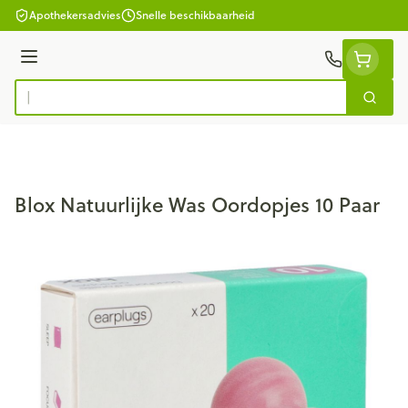
Ga naar de inhoud
Apothekersadvies
Snelle beschikbaarheid
Menu
Zoek
Product, merk, categorie...
Blox Natuurlijke Was Oordopjes 10 Paar