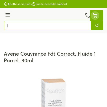
Ga naar de inhoud
Apothekersadvies
Snelle beschikbaarheid
Menu
Zoek
Product, merk, categorie...
Avene Couvrance Fdt Correct. Fluide 1
Porcel. 30ml