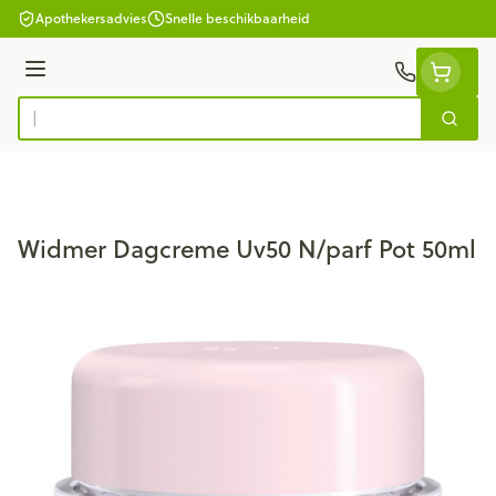
Ga naar de inhoud
Apothekersadvies
Snelle beschikbaarheid
Menu
Zoek
Product, merk, categorie...
Widmer Dagcreme Uv50 N/parf Pot 50ml