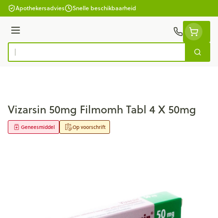
Ga naar de inhoud
Apothekersadvies
Snelle beschikbaarheid
Menu
Zoek
Product, merk, categorie...
Vizarsin 50mg Filmomh Tabl 4 X 50mg
Geneesmiddel
Op voorschrift