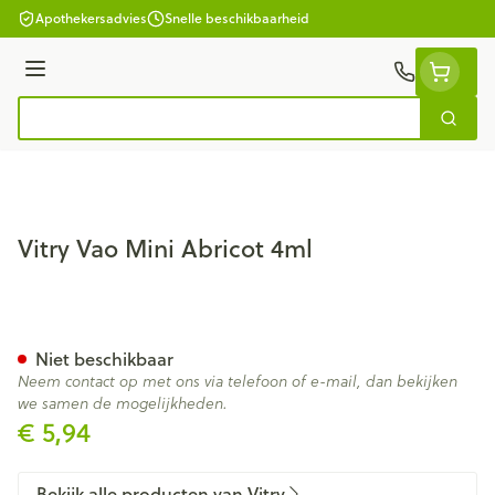
Ga naar de inhoud
Apothekersadvies
Snelle beschikbaarheid
Menu
Zoek
Product, merk, categorie...
Vitry Vao Mini Abricot 4ml
Vitry Vao Mini Abricot 4ml
Niet beschikbaar
Neem contact op met ons via telefoon of e-mail, dan bekijken
we samen de mogelijkheden.
€ 5,94
Bekijk alle producten van Vitry