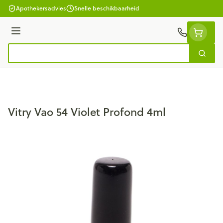
Ga naar de inhoud
Apothekersadvies
Snelle beschikbaarheid
Menu
Zoek
Product, merk, categorie...
Vitry Vao 54 Violet Profond 4ml