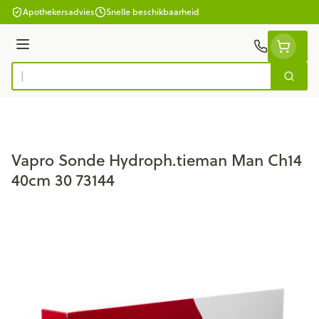
Ga naar de inhoud
Apothekersadvies
Snelle beschikbaarheid
Menu
Zoek
Product, merk, categorie...
Vapro Sonde Hydroph.tieman Man Ch14
40cm 30 73144