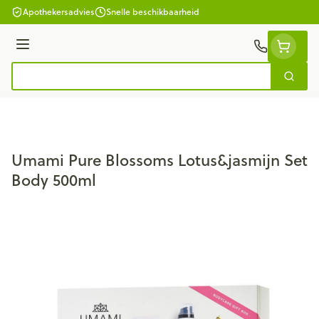
Ga naar de inhoud
Apothekersadvies
Snelle beschikbaarheid
Menu
Zoek
Product, merk, categorie...
Umami Pure Blossoms Lotus&jasmijn Set
Body 500ml