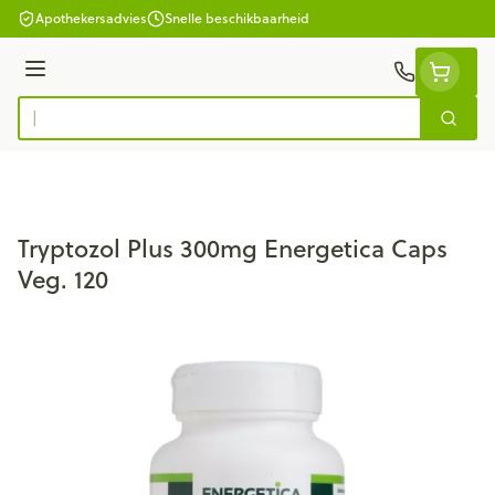
Ga naar de inhoud
Apothekersadvies
Snelle beschikbaarheid
Menu
Zoek
Product, merk, categorie...
Tryptozol Plus 300mg Energetica Caps
Veg. 120