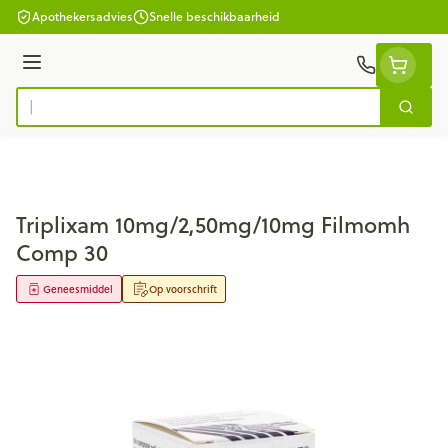
Ga naar de inhoud
Apothekersadvies
Snelle beschikbaarheid
Menu
Zoek
Product, merk, categorie...
Triplixam 10mg/2,50mg/10mg Filmomh
Comp 30
Geneesmiddel
Op voorschrift