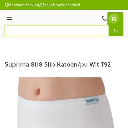
Ga naar de inhoud
Apothekersadvies
Snelle beschikbaarheid
Menu
Zoek
Product, merk, categorie...
Suprima 8118 Slip Katoen/pu Wit T92