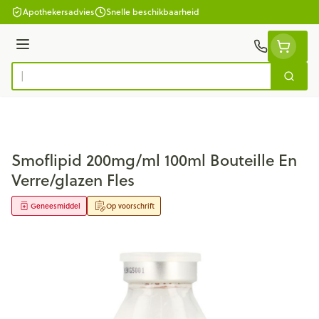
Ga naar de inhoud
Apothekersadvies
Snelle beschikbaarheid
Menu
Zoek
Product, merk, categorie...
Smoflipid 200mg/ml 100ml Bouteille En
Verre/glazen Fles
Geneesmiddel
Op voorschrift