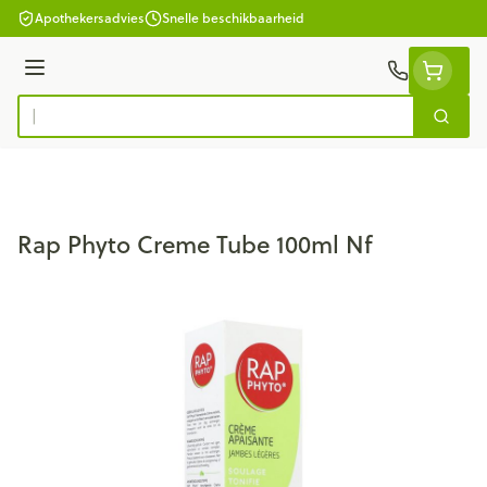
Ga naar de inhoud
Apothekersadvies
Snelle beschikbaarheid
Menu
Zoek
Product, merk, categorie...
Rap Phyto Creme Tube 100ml Nf