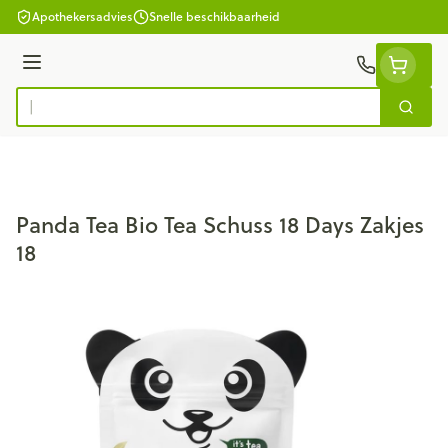
Ga naar de inhoud
Apothekersadvies
Snelle beschikbaarheid
Menu
Zoek
Product, merk, categorie...
Panda Tea Bio Tea Schuss 18 Days Zakjes
18