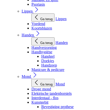
Psoriasis
Lippen
Lippen
Ga terug
Voedend
Koortsblazen
Handen
Handen
Ga terug
Handverzorging
Handhygiëne
Handgel
Doekjes
Handzeep
Manicure & pedicure
Mond
Mond
Ga terug
Droge mond
Elektrische tandenborstels
Interdentaal - flos
Kunstgebit
Bevestiging prothese