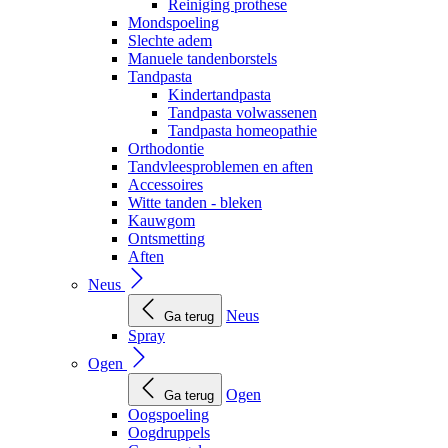
Reiniging prothese
Mondspoeling
Slechte adem
Manuele tandenborstels
Tandpasta
Kindertandpasta
Tandpasta volwassenen
Tandpasta homeopathie
Orthodontie
Tandvleesproblemen en aften
Accessoires
Witte tanden - bleken
Kauwgom
Ontsmetting
Aften
Neus
Neus
Ga terug
Spray
Ogen
Ogen
Ga terug
Oogspoeling
Oogdruppels