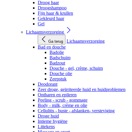
Droog haar
Droogshampoo
Fijn haar & krullen
Gekleurd haar
Gel
Lichaamsverzorging
Lichaamsverzorging
Ga terug
Bad en douche
Badolie
Badschuim
Badzout
Douche - gel, crème, schuim
Douche olie
Zeepstuk
Deodorant
Zeer droge, geïrriteerde huid en huidproblemen
Ontharen en epileren
Peeling - scrub - gommage
Body - milk, crème en olie
Cellulitis - buste - afslanken- versteviging
Droge huid
Intieme hygiëne
Littekens
Massage en sport