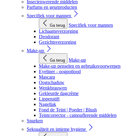
Insectenwerende middelen
Parfums en geurproducten
Specifiek voor mannen
Specifiek voor mannen
Ga terug
Lichaamsverzorging
Deodorant
Gezichtsverzorging
Make-up
Make-up
Ga terug
Make-up penselen en gebruiksvoorwerpen
Eyeliner - oogpotlood
Mascara
Oogschaduw
Wenkbrauwen
Gekleurde dagcrème
Lippenstift
Nagellak
Fond de Teint | Poeder | Blush
Teintcorrector - camouflerende middelen
Snurken
Seksualiteit en intieme hygiene