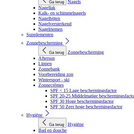
Nagels
Ga terug
Nagellak
Kalk- en schimmelnagels
Nagelbijten
Nagelversterkend
Nagelriemen
Supplementen
Zonnebescherming
Zonnebescherming
Ga terug
Aftersun
Lippen
Zonnebank
Voorbereiding zon
Wintersport - ski
Zonnecrèmes
SPF < 15 Lage beschermingsfactor
SPF 20-25 Middelmatige beschermingsfacto
SPF 30 Hoge beschermingsfactor
SPF 50 Zeer hoge beschermingsfactor
Hygiëne
Hygiëne
Ga terug
Bad en douche