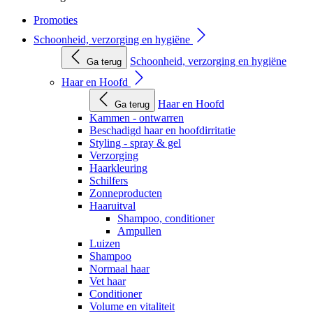
Promoties
Schoonheid, verzorging en hygiëne
Schoonheid, verzorging en hygiëne
Ga terug
Haar en Hoofd
Haar en Hoofd
Ga terug
Kammen - ontwarren
Beschadigd haar en hoofdirritatie
Styling - spray & gel
Verzorging
Haarkleuring
Schilfers
Zonneproducten
Haaruitval
Shampoo, conditioner
Ampullen
Luizen
Shampoo
Normaal haar
Vet haar
Conditioner
Volume en vitaliteit