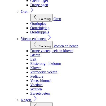
Creme - gel
Droge ogen
Oren
Oren
Ga terug
Oordopjes
Oorreiniging
Oordruppels
Voeten en benen
Voeten en benen
Ga terug
Droge voeten, eelt en kloven
Blaren
Eelt
Eksteroog - likdoorn
Kloven
Vermoeide voeten
Pedicure
Voetschimmel
Voetbad
Wratten
Zweetvoeten
Nagels