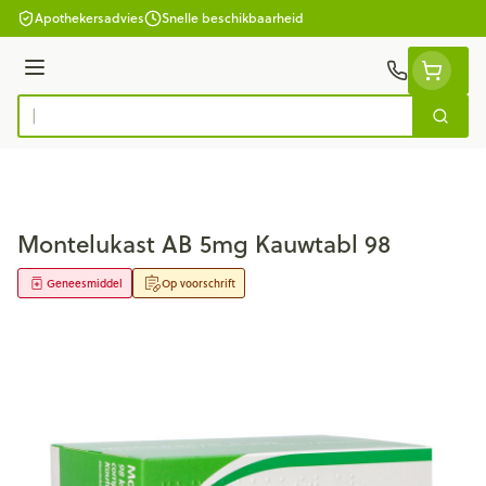
Ga naar de inhoud
Apothekersadvies
Snelle beschikbaarheid
Menu
Zoek
Product, merk, categorie...
Montelukast AB 5mg Kauwtabl 98
Geneesmiddel
Op voorschrift