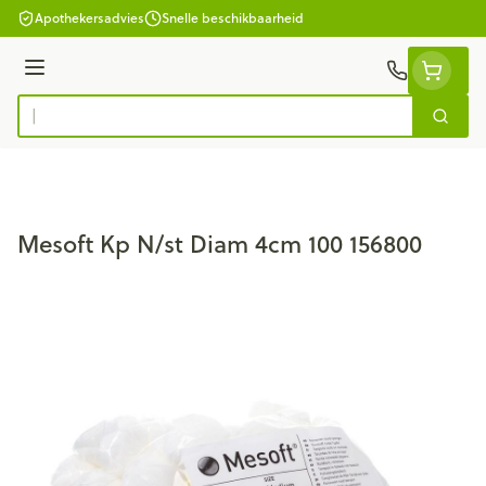
Ga naar de inhoud
Apothekersadvies
Snelle beschikbaarheid
Menu
Zoek
Product, merk, categorie...
Mesoft Kp N/st Diam 4cm 100 156800