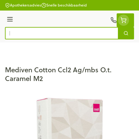
Ga naar de inhoud
Apothekersadvies
Snelle beschikbaarheid
Menu
Zoek
Product, merk, categorie...
Mediven Cotton Ccl2 Ag/mbs O.t.
Caramel M2