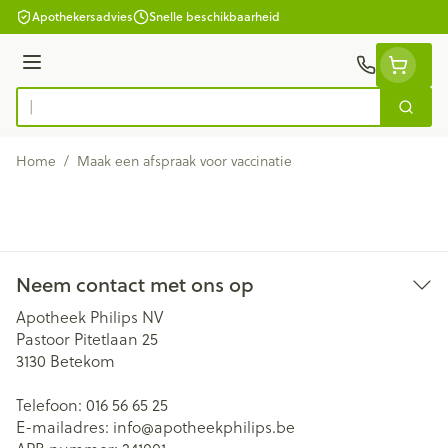
Ga naar de inhoud
Apothekersadvies
Snelle beschikbaarheid
Menu
Zoek
Product, merk, categorie...
Home
/
Maak een afspraak voor vaccinatie
Neem contact met ons op
Apotheek Philips NV
Pastoor Pitetlaan 25
3130
Betekom
Telefoon:
016 56 65 25
E-mailadres:
info@
apotheekphilips.be