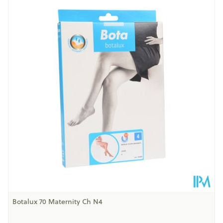
Lengte
211 mm
Diepte
46 mm
Behoud
Kamertemperatuur (15°C - 25°C)
Botalux 70 Maternity Ch N4