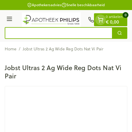
Dia 1 van 1
Ga naar de inhoud
Apothekersadvies
Snelle beschikbaarheid
0
0 artikelen
€ 0,00
Menu
Zoek
Product, merk, categorie...
Home
/
Jobst Ultras 2 Ag Wide Reg Dots Nat Vi Pair
Jobst Ultras 2 Ag Wide Reg Dots Nat Vi
Pair