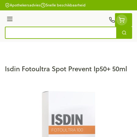
Ga naar de inhoud
Apothekersadvies
Snelle beschikbaarheid
Menu
Zoek
Product, merk, categorie...
Isdin Fotoultra Spot Prevent Ip50+ 50ml