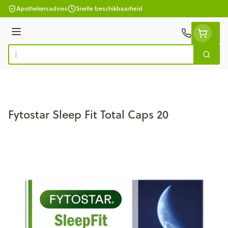
Ga naar de inhoud
Apothekersadvies
Snelle beschikbaarheid
Menu
Zoek
Product, merk, categorie...
Fytostar Sleep Fit Total Caps 20