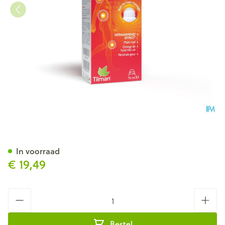
Flexocream Roll-on 75ml
In voorraad
€ 19,49
Aantal
Bestel