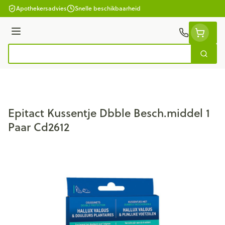
Ga naar de inhoud
Apothekersadvies
Snelle beschikbaarheid
Menu
Zoek
Product, merk, categorie...
Epitact Kussentje Dbble Besch.middel 1
Paar Cd2612