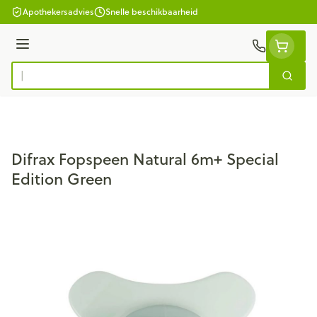
Ga naar de inhoud
Apothekersadvies
Snelle beschikbaarheid
Menu
Zoek
Product, merk, categorie...
Difrax Fopspeen Natural 6m+ Special
Edition Green