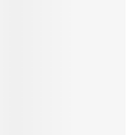
rende
Parfums en
geurproducten
CBD