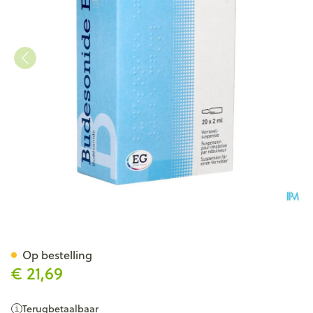
Budesonide EG 0,25Mg/Ml V
Op bestelling
€ 21,69
Terugbetaalbaar