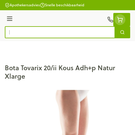
Ga naar de inhoud
Apothekersadvies
Snelle beschikbaarheid
Menu
Zoek
Product, merk, categorie...
Bota Tovarix 20/ii Kous Adh+p Natur
Xlarge