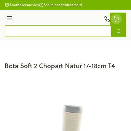
Ga naar de inhoud
Apothekersadvies
Snelle beschikbaarheid
Menu
Zoek
Product, merk, categorie...
Bota Soft 2 Chopart Natur 17-18cm T4