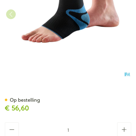
Bota Ortho Ab Enkel 940+sili
Op bestelling
€ 56,60
Aantal