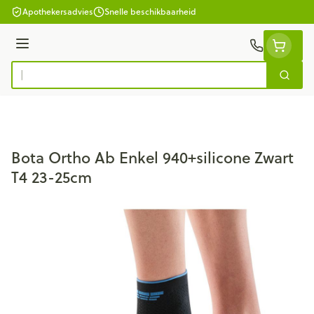
Ga naar de inhoud
Apothekersadvies
Snelle beschikbaarheid
Menu
Zoek
Product, merk, categorie...
Bota Ortho Ab Enkel 940+silicone Zwart
T4 23-25cm