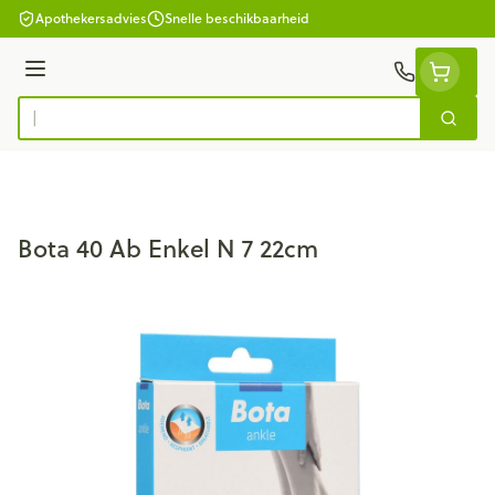
Ga naar de inhoud
Apothekersadvies
Snelle beschikbaarheid
Menu
Zoek
Product, merk, categorie...
Bota 40 Ab Enkel N 7 22cm