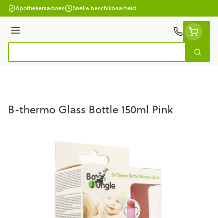
Ga naar de inhoud
Apothekersadvies
Snelle beschikbaarheid
Menu
Zoek
Product, merk, categorie...
B-thermo Glass Bottle 150ml Pink