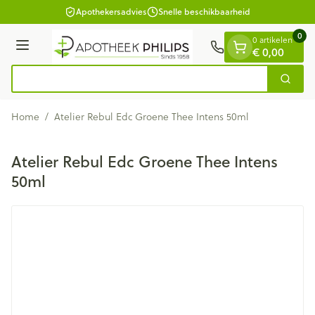
Dia 1 van 1
Ga naar de inhoud
Apothekersadvies
Snelle beschikbaarheid
0
0 artikelen
Menu
€ 0,00
Zoek
Product, merk, categorie...
Home
/
Atelier Rebul Edc Groene Thee Intens 50ml
Atelier Rebul Edc Groene Thee Intens
50ml