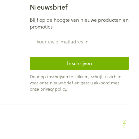
Bed
Nieuwsbrief
ng zon
Doorliggen - decubitis
ie
Urinewegen
Blijf op de hoogte van nieuwe producten en
Toon meer
promoties
E-mail adres
id, spanning
Stoppen met roken
t en intieme
Gezichtsreiniging -
ontschminken
n Orthopedie
Instrumenten
Inschrijven
sche
Anti tumor middelen
en
Reinigingsmelk, - crème, -
Door op inschrijven te klikken, schrijft u zich in
ie
olie en gel
voor onze nieuwsbrief en gaat u akkoord met
onze
privacy policy
.
jn
Tonic - lotion
Anesthesie
zorging
Micellair water
Specifiek voor de ogen
ie
Diverse geneesmiddelen
et
Toon meer