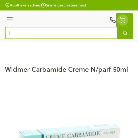
Ga naar de inhoud
Apothekersadvies
Snelle beschikbaarheid
Menu
Zoek
Product, merk, categorie...
Widmer Carbamide Creme N/parf 50ml