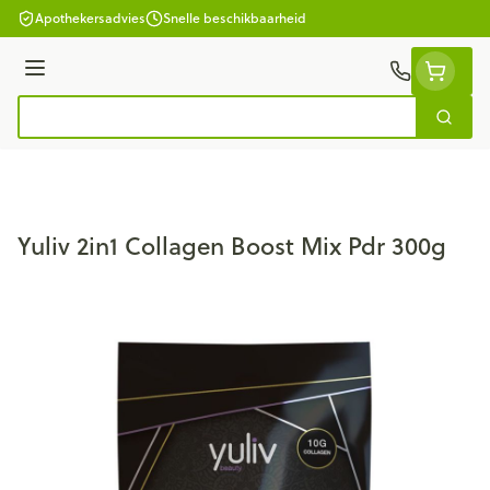
Ga naar de inhoud
Apothekersadvies
Snelle beschikbaarheid
Menu
Zoek
Product, merk, categorie...
Yuliv 2in1 Collagen Boost Mix Pdr 300g