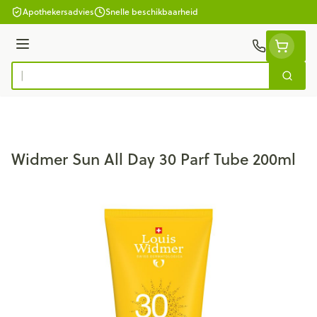
Ga naar de inhoud
Apothekersadvies
Snelle beschikbaarheid
Menu
Zoek
Product, merk, categorie...
Widmer Sun All Day 30 Parf Tube 200ml