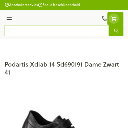
Ga naar de inhoud
Apothekersadvies
Snelle beschikbaarheid
Menu
Zoek
Product, merk, categorie...
Podartis Xdiab 14 Sd690191 Dame Zwart
41