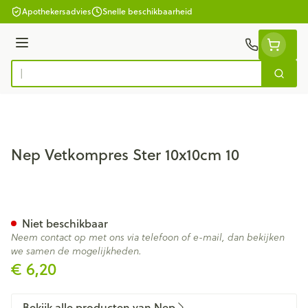
Ga naar de inhoud
Apothekersadvies
Snelle beschikbaarheid
Menu
Zoek
Product, merk, categorie...
Nep Vetkompres Ster 10x10cm 10
Nep Vetkompres Ster 10x10c
Niet beschikbaar
Neem contact op met ons via telefoon of e-mail, dan bekijken
we samen de mogelijkheden.
€ 6,20
Bekijk alle producten van Nep