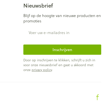
Bed
Nieuwsbrief
ng zon
Doorliggen - decubitis
ie
Urinewegen
Blijf op de hoogte van nieuwe producten en
Toon meer
promoties
E-mail adres
id, spanning
Stoppen met roken
t en intieme
Gezichtsreiniging -
ontschminken
n Orthopedie
Instrumenten
Inschrijven
sche
Anti tumor middelen
en
Reinigingsmelk, - crème, -
Door op inschrijven te klikken, schrijft u zich in
ie
olie en gel
voor onze nieuwsbrief en gaat u akkoord met
onze
privacy policy
.
jn
Tonic - lotion
Anesthesie
zorging
Micellair water
Specifiek voor de ogen
ie
Diverse geneesmiddelen
et
Toon meer