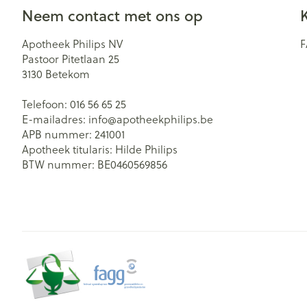
Neem contact met ons op
Zuurstof
Eelt
Eksteroog - lik
Ademhalingsst
Apotheek Philips NV
Pastoor Pitetlaan 25
Toon meer
3130
Betekom
Spieren en ge
Telefoon:
016 56 65 25
E-mailadres:
info@
apotheekphilips.be
Specifiek voo
APB nummer:
241001
Naalden en sp
Apotheek titularis:
Hilde Philips
Lichaamsverzo
Infecties
BTW nummer:
BE0460569856
Spuiten
Deodorant
Oplossing voor 
Gezichtsverzor
Luizen
Naalden
Naalden voor i
pennaalden
Diagnostica
Toon meer
Haar