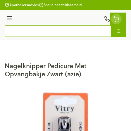
Ga naar de inhoud
Apothekersadvies
Snelle beschikbaarheid
Menu
Zoek
Product, merk, categorie...
Nagelknipper Pedicure Met
Opvangbakje Zwart (azie)