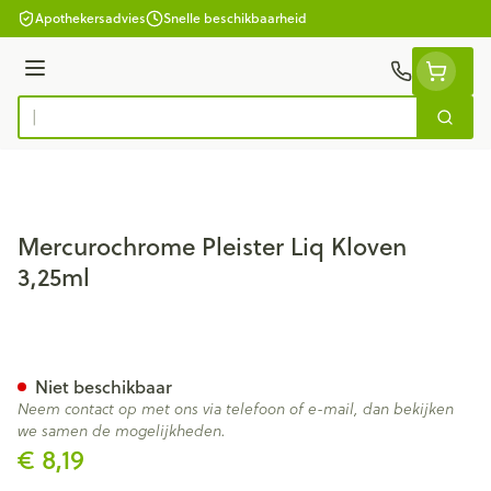
Ga naar de inhoud
Apothekersadvies
Snelle beschikbaarheid
Menu
Zoek
Product, merk, categorie...
Mercurochrome Pleister Liq Kloven
3,25ml
Mercurochrome Pleister Liq K
Niet beschikbaar
Neem contact op met ons via telefoon of e-mail, dan bekijken
we samen de mogelijkheden.
€ 8,19