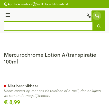
Ga naar de inhoud
Apothekersadvies
Snelle beschikbaarheid
Menu
Zoek
Product, merk, categorie...
Mercurochrome Lotion A/transpiratie
100ml
Mercurochrome Lotion A/tran
Niet beschikbaar
Neem contact op met ons via telefoon of e-mail, dan bekijken
we samen de mogelijkheden.
€ 8,99