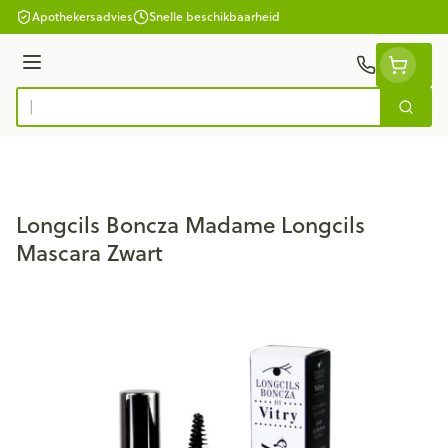
Ga naar de inhoud
Apothekersadvies
Snelle beschikbaarheid
Menu
Zoek
Product, merk, categorie...
Longcils Boncza Madame Longcils
Mascara Zwart