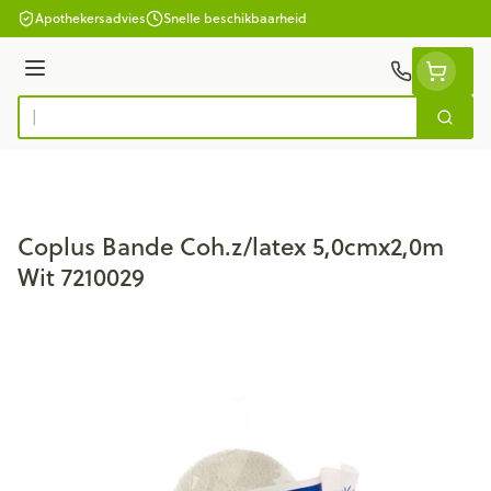
Ga naar de inhoud
Apothekersadvies
Snelle beschikbaarheid
Menu
Zoek
Product, merk, categorie...
Coplus Bande Coh.z/latex 5,0cmx2,0m
Wit 7210029