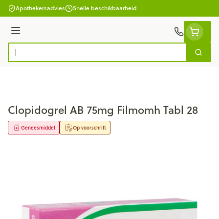
Ga naar de inhoud
Apothekersadvies
Snelle beschikbaarheid
Menu
Zoek
Product, merk, categorie...
Clopidogrel AB 75mg Filmomh Tabl 28
Geneesmiddel
Op voorschrift