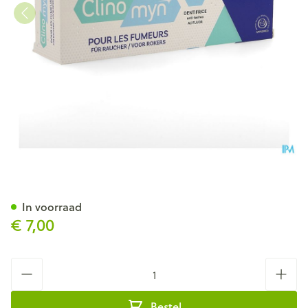
Clinomyn Tandpasta A/vlek R
In voorraad
€ 7,00
Aantal
Bestel