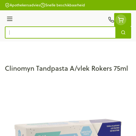
Ga naar de inhoud
Apothekersadvies
Snelle beschikbaarheid
Menu
Zoek
Product, merk, categorie...
Clinomyn Tandpasta A/vlek Rokers 75ml