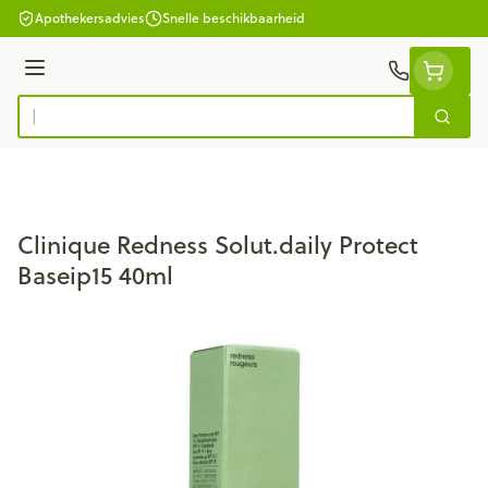
Ga naar de inhoud
Apothekersadvies
Snelle beschikbaarheid
Menu
Zoek
Product, merk, categorie...
Clinique Redness Solut.daily Protect
Baseip15 40ml