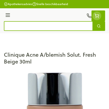
Ga naar de inhoud
Apothekersadvies
Snelle beschikbaarheid
Menu
Zoek
Product, merk, categorie...
Clinique Acne A/blemish Solut. Fresh
Beige 30ml