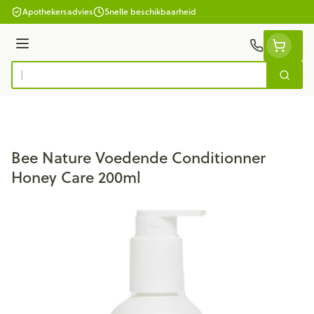
Ga naar de inhoud
Apothekersadvies
Snelle beschikbaarheid
Menu
Zoek
Product, merk, categorie...
Bee Nature Voedende Conditionner
Honey Care 200ml